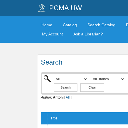
PCMA UW
Home
Catalog
Search Catalog
My Account
Ask a Librarian?
Search
Clear
Author:
Antoni
[
All
]
Title