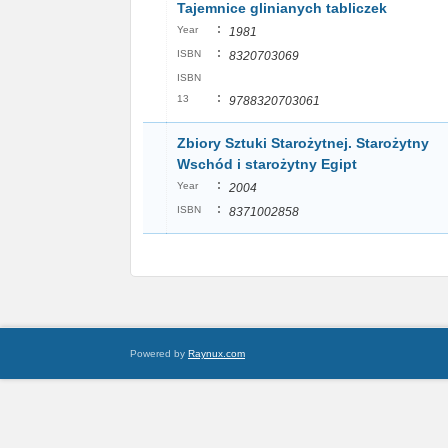
Tajemnice glinianych tabliczek
:
Year
1981
:
ISBN
8320703069
ISBN
:
13
9788320703061
Zbiory Sztuki Starożytnej. Starożytny
Wschód i starożytny Egipt
:
Year
2004
:
ISBN
8371002858
Powered by
Raynux.com