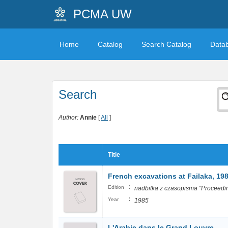
PCMA UW
Home
Catalog
Search Catalog
Data
Search
Author:
Annie
[
All
]
Title
French excavations at Failaka, 19
:
Edition
nadbitka z czasopisma "Proceeding
:
Year
1985
L'Arabie dans le Grand Louvre