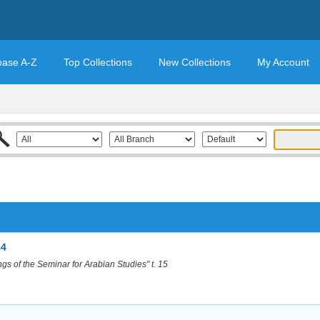
base A-Z
Top Collections
New Collections
My Account
84
s of the Seminar for Arabian Studies" t. 15