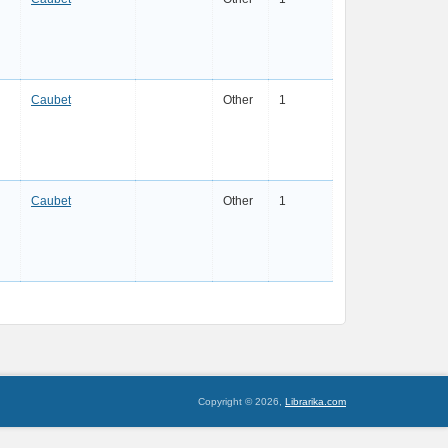
Caubet
Other
1
Caubet
Other
1
Copyright © 2026,
Librarika.com