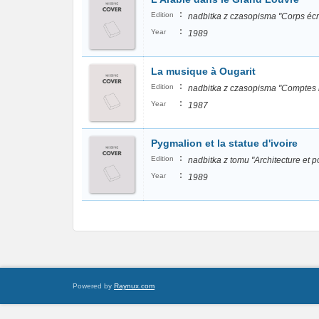
:
Edition
nadbitka z czasopisma "Corps écrit
:
Year
1989
La musique à Ougarit
:
Edition
nadbitka z czasopisma "Comptes re
:
Year
1987
Pygmalion et la statue d'ivoire
:
Edition
nadbitka z tomu "Architecture e
:
Year
1989
Powered by
Raynux.com