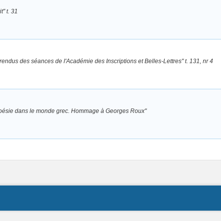
" t. 31
ndus des séances de l'Académie des Inscriptions et Belles-Lettres" t. 131, nr 4
t poésie dans le monde grec. Hommage à Georges Roux"