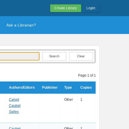
Create Library
Login
Ask a Librarian?
Clear
Page 1 of 1
Authors/Editors
Publisher
Type
Copies
Calvet
Other
1
Caubet
Salles
Caubet
Other
1