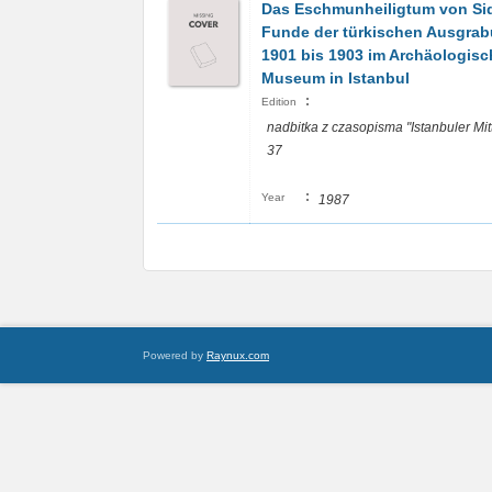
Das Eschmunheiligtum von Sid
Funde der türkischen Ausgra
1901 bis 1903 im Archäologis
Museum in Istanbul
:
Edition
nadbitka z czasopisma "Istanbuler Mitt
37
:
Year
1987
Powered by
Raynux.com