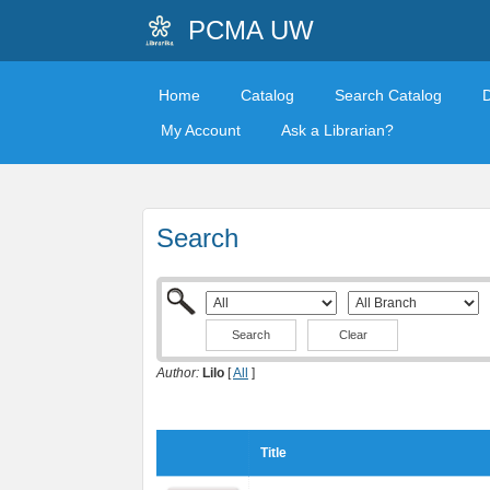
PCMA UW
Home
Catalog
Search Catalog
My Account
Ask a Librarian?
Search
Clear
Author:
Lilo
[
All
]
Title